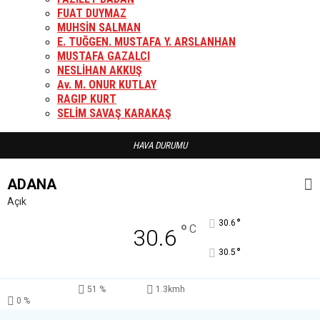
FUAT DUYMAZ
MUHSİN SALMAN
E. TUĞGEN. MUSTAFA Y. ARSLANHAN
MUSTAFA GAZALCI
NESLİHAN AKKUŞ
Av. M. ONUR KUTLAY
RAGIP KURT
SELİM SAVAŞ KARAKAŞ
HAVA DURUMU
ADANA
Açık
°
30.6
°
C
30.6
°
30.5
51 %
1.3kmh
0 %