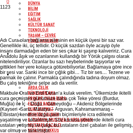
0
DÜNYA
1123
BİLİM
EĞİTİM
SAĞLIK
KÜLTÜR SANAT
TEKNOLOJİ
YAŞAM – ÇEVRE
Adı Cura olan bağlama ailesinin en küçük üyesi bir saz var.
YEREL HABERLER
Genellikle iki, üç tellidir. O küçük sazdan öyle acayip öyle
insanı darmadağın eden bir ses çıkar ki şaşırıp kalıveririz. Cura
SPOR
Anadolu âşık ve ozanlarının kullandığı bir Yörük çalgısı olarak
nitelendiriliyor. Ozanlar bu sazı heybelerinde taşıyorlar ve
gittikleri her yere kolayca götürebiliyorlar. Bağlamaya göre ince
bir sesi var. Sanki ince bir çığlık gibi… Tiz bir ses… Tezene ve
YAZARLAR
parmak ile çalınır. Parmakla çalındığında tadına doyum olmaz.
Bu çalış tekniğine şelpe adı da verilir.
ARDA ÇELİK
Makbule Oral ve Erol Deran‘a kulak verelim. “Ülkemizde ikitelli
BÜNYAMİN AKA
cura geçmişten günümüze daha çok Teke yöresi (Burdur,
PROF.DR.CİHAN DURA
Muğla) ile İç – Doğu – Güneydoğu – Akdeniz Bölgelerinde
FAZİLET BADAN
(Kayseri -Sarız, Malatya – Arguvan, Kahramanmaraş –
FUAT DUYMAZ
Elbistan) kendine özgü çalım biçimleriyle icra edilerek
MUHSİN SALMAN
yaşatılmış ve aktarılmıştır. Söz konusu yörelerde ikitelli cura
E. TUĞGEN. MUSTAFA Y. ARSLANHAN
ustaları yetişmiş ve çalgı, bu ustaların özel çabaları ile gelişmiş,
MUSTAFA GAZALCI
var olmuş ve tanınmıştır.
NESLİHAN AKKUŞ