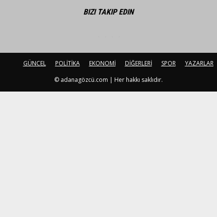
BIZI TAKIP EDIN
GÜNCEL
POLİTİKA
EKONOMİ
DİĞERLERİ
SPOR
YAZARLAR
© adanagözcü.com | Her hakkı saklıdır.