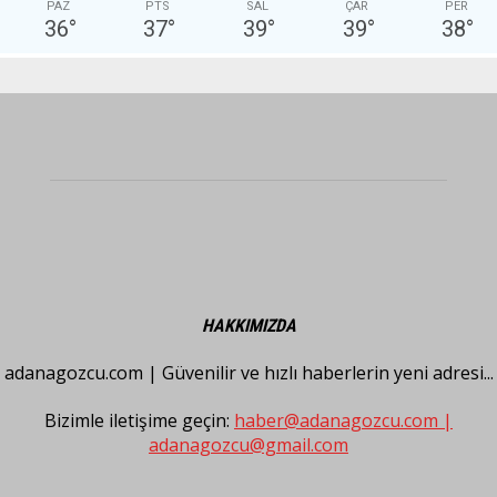
PAZ
PTS
SAL
ÇAR
PER
36
°
37
°
39
°
39
°
38
°
HAKKIMIZDA
adanagozcu.com | Güvenilir ve hızlı haberlerin yeni adresi...
Bizimle iletişime geçin:
haber@adanagozcu.com |
adanagozcu@gmail.com