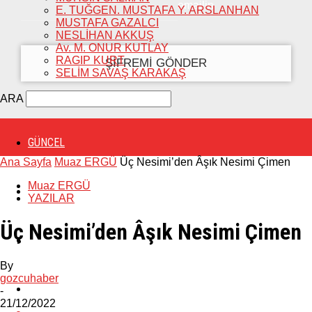
emailin
E. TUĞGEN. MUSTAFA Y. ARSLANHAN
MUSTAFA GAZALCI
NESLİHAN AKKUŞ
Av. M. ONUR KUTLAY
RAGIP KURT
SELİM SAVAŞ KARAKAŞ
ARA
GÜNCEL
Ana Sayfa
Muaz ERGÜ
Üç Nesimi’den Âşık Nesimi Çimen
Muaz ERGÜ
POLİTİKA
YAZILAR
Üç Nesimi’den Âşık Nesimi Çimen
EKONOMİ
By
gozcuhaber
DİĞERLERİ
-
21/12/2022