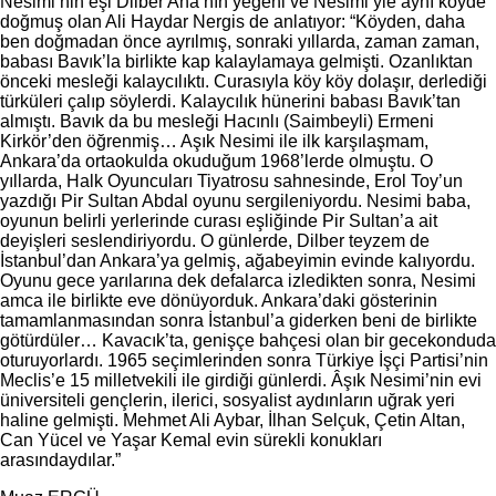
Nesimi’nin eşi Dilber Ana’nın yeğeni ve Nesimi’yle aynı köyde
doğmuş olan Ali Haydar Nergis de anlatıyor: “Köyden, daha
ben doğmadan önce ayrılmış, sonraki yıllarda, zaman zaman,
babası Bavık’la birlikte kap kalaylamaya gelmişti. Ozanlıktan
önceki mesleği kalaycılıktı. Curasıyla köy köy dolaşır, derlediği
türküleri çalıp söylerdi. Kalaycılık hünerini babası Bavık’tan
almıştı. Bavık da bu mesleği Hacınlı (Saimbeyli) Ermeni
Kirkör’den öğrenmiş… Aşık Nesimi ile ilk karşılaşmam,
Ankara’da ortaokulda okuduğum 1968’lerde olmuştu. O
yıllarda, Halk Oyuncuları Tiyatrosu sahnesinde, Erol Toy’un
yazdığı Pir Sultan Abdal oyunu sergileniyordu. Nesimi baba,
oyunun belirli yerlerinde curası eşliğinde Pir Sultan’a ait
deyişleri seslendiriyordu. O günlerde, Dilber teyzem de
İstanbul’dan Ankara’ya gelmiş, ağabeyimin evinde kalıyordu.
Oyunu gece yarılarına dek defalarca izledikten sonra, Nesimi
amca ile birlikte eve dönüyorduk. Ankara’daki gösterinin
tamamlanmasından sonra İstanbul’a giderken beni de birlikte
götürdüler… Kavacık’ta, genişçe bahçesi olan bir gecekonduda
oturuyorlardı. 1965 seçimlerinden sonra Türkiye İşçi Partisi’nin
Meclis’e 15 milletvekili ile girdiği günlerdi. Âşık Nesimi’nin evi
üniversiteli gençlerin, ilerici, sosyalist aydınların uğrak yeri
haline gelmişti. Mehmet Ali Aybar, İlhan Selçuk, Çetin Altan,
Can Yücel ve Yaşar Kemal evin sürekli konukları
arasındaydılar.”