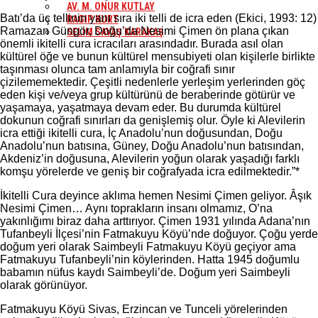
AV. M. ONUR KUTLAY
Batı’da üç tellinin yanı sıra iki telli de icra eden (Ekici, 1993: 12)
RAGIP KURT
Ramazan Güngör, Doğu’da Nesimi Çimen ön plana çıkan
SELİM SAVAŞ KARAKAŞ
önemli ikitelli cura icracıları arasındadır. Burada asıl olan
kültürel öğe ve bunun kültürel mensubiyeti olan kişilerle birlikte
taşınması olunca tam anlamıyla bir coğrafi sınır
çizilememektedir. Çeşitli nedenlerle yerleşim yerlerinden göç
eden kişi ve/veya grup kültürünü de beraberinde götürür ve
yaşamaya, yaşatmaya devam eder. Bu durumda kültürel
dokunun coğrafi sınırları da genişlemiş olur. Öyle ki Alevilerin
icra ettiği ikitelli cura, İç Anadolu’nun doğusundan, Doğu
Anadolu’nun batısına, Güney, Doğu Anadolu’nun batısından,
Akdeniz’in doğusuna, Alevilerin yoğun olarak yaşadığı farklı
komşu yörelerde ve geniş bir coğrafyada icra edilmektedir.”*
İkitelli Cura deyince aklıma hemen Nesimi Çimen geliyor. Âşık
Nesimi Çimen… Aynı toprakların insanı olmamız, O’na
yakınlığımı biraz daha arttırıyor. Çimen 1931 yılında Adana’nın
Tufanbeyli İlçesi’nin Fatmakuyu Köyü’nde doğuyor. Çoğu yerde
doğum yeri olarak Saimbeyli Fatmakuyu Köyü geçiyor ama
Fatmakuyu Tufanbeyli’nin köylerinden. Hatta 1945 doğumlu
babamın nüfus kaydı Saimbeyli’de. Doğum yeri Saimbeyli
olarak görünüyor.
Fatmakuyu Köyü Sivas, Erzincan ve Tunceli yörelerinden