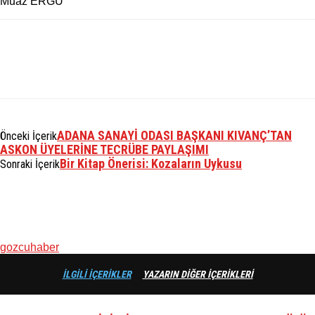
Muaz ERGÜ
ADANA SANAYİ ODASI BAŞKANI KIVANÇ’TAN
Önceki İçerik
ASKON ÜYELERİNE TECRÜBE PAYLAŞIMI
Bir Kitap Önerisi: Kozaların Uykusu
Sonraki İçerik
gozcuhaber
İLGİLİ İÇERİKLER
YAZARIN DİĞER İÇERİKLERİ