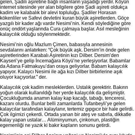
gelen, Şadili aşiretine bağlı insanların yaşadığı yerdir. Köyün
internet sitesinde yer alan bilgilere göre Şadi aşireti oldukça
kadim ve kalabalık bir alevi topluluğu. Şadiler Horasan
kökenliler ve Safevi devletini kuran büyük aşiretlerden. Göçe
yazgılı bir kader ağı vardır Nesimi’nin. Kendi söylediğine göre
onüç ondört yaşlarında Cura çalmaya başlar. Asıl mesleğinin
kalaycılık olduğu söylenmektedir.
Nesimi’nin oğlu Mazlum Çimen, babasıyla annesinin
sevdalarını anlatırken: “Çok büyük aşk. Dersim’in önde gelen
aşiretlerinden Karabalı Aşiretinin kızı Dilber. Dersim’den
Kayseri’ye gelip İncemağara Köyü’ne yerleşiyorlar. Babamlar
da Adana Fatmakuyu’dan oraya geliyorlar. Babam kalaycılık
yapıyor. Kalaycı Nesimi ile ağa kızı Dilber birbirlerine aşık
oluyor kaçıyorlar.” der.
Kalaycılık çok kadim mesleklerden. Ustalık gerektirir. Bakırın
yoğun olarak kullanıldığı her yerde kalaycılık da gelişmiştir.
Çocukluğumda anamın kalay kap kacağı, tabağı, tenceresi,
kazanı olurdu. Bunlar belli zamanlarda Tufanbeyli’ye gelen
kalaycılar tarafından kalaylanır, tertemiz gıpgıcır bir hale gelirdi.
Çok ilgimizi çekerdi. Ortada yanan bir ateş ve sabırla, dikkatle
kalay yapan ustalar… Alüminyumun, çinkonun, plastiğin
egemenliği ne yazık ki bakır kapların sonunu getirdi.