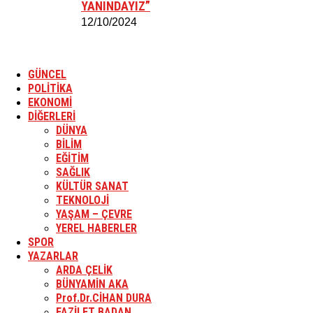
YANINDAYIZ”
12/10/2024
GÜNCEL
POLİTİKA
EKONOMİ
DİĞERLERİ
DÜNYA
BİLİM
EĞİTİM
SAĞLIK
KÜLTÜR SANAT
TEKNOLOJİ
YAŞAM – ÇEVRE
YEREL HABERLER
SPOR
YAZARLAR
ARDA ÇELİK
BÜNYAMİN AKA
Prof.Dr.CİHAN DURA
FAZİLET BADAN