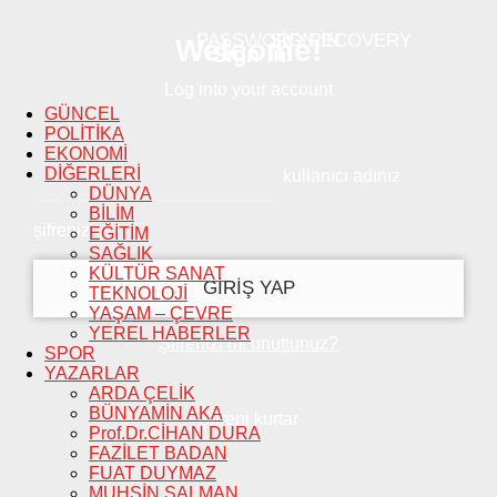
PASSWORD RECOVERY
SIGN IN
Welcome!
Sign in
Log into your account
GÜNCEL
POLİTİKA
EKONOMİ
DİĞERLERİ
kullanıcı adınız
DÜNYA
BİLİM
şifreniz
EĞİTİM
SAĞLIK
KÜLTÜR SANAT
TEKNOLOJİ
YAŞAM – ÇEVRE
YEREL HABERLER
Şifrenizi mi unuttunuz?
SPOR
YAZARLAR
ARDA ÇELİK
BÜNYAMİN AKA
Şifreni kurtar
Prof.Dr.CİHAN DURA
FAZİLET BADAN
FUAT DUYMAZ
MUHSİN SALMAN