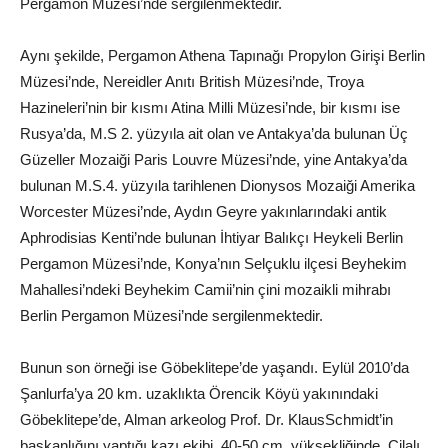
Pergamon Müzesi’nde sergilenmektedir.
Aynı şekilde, Pergamon Athena Tapınağı Propylon Girişi Berlin
Müzesi’nde, Nereidler Anıtı British Müzesi’nde, Troya
Hazineleri’nin bir kısmı Atina Milli Müzesi’nde, bir kısmı ise
Rusya’da, M.S 2. yüzyıla ait olan ve Antakya’da bulunan Üç
Güzeller Mozaiği Paris Louvre Müzesi’nde, yine Antakya’da
bulunan M.S.4. yüzyıla tarihlenen Dionysos Mozaiği Amerika
Worcester Müzesi’nde, Aydın Geyre yakınlarındaki antik
Aphrodisias Kenti’nde bulunan İhtiyar Balıkçı Heykeli Berlin
Pergamon Müzesi’nde, Konya’nın Selçuklu ilçesi Beyhekim
Mahallesi’ndeki Beyhekim Camii’nin çini mozaikli mihrabı
Berlin Pergamon Müzesi’nde sergilenmektedir.
Bunun son örneği ise Göbeklitepe’de yaşandı. Eylül 2010’da
Şanlurfa’ya 20 km. uzaklıkta Örencik Köyü yakınındaki
Göbeklitepe’de, Alman arkeolog Prof. Dr. KlausSchmidt’in
başkanlığını yaptığı kazı ekibi, 40-50 cm. yüksekliğinde, Cilalı