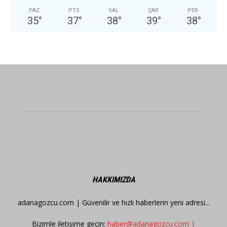
PAZ
PTS
SAL
ÇAR
PER
35
°
37
°
38
°
39
°
38
°
HAKKIMIZDA
adanagozcu.com | Güvenilir ve hızlı haberlerin yeni adresi...
Bizimle iletişime geçin:
haber@adanagozcu.com |