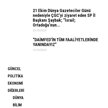
21 Ekim Dünya Gazeteciler Günü
nedeniyle ÇGC’yi ziyaret eden SP İl
Başkanı Şaybak; “İsrail;
Ortadoğu’nun...
23/10/2024
“DAİMFED’İN TÜM FAALİYETLERİNDE
YANINDAYIZ”
12/10/2024
GÜNCEL
POLİTİKA
EKONOMİ
DİĞERLERİ
DÜNYA
BİLİM