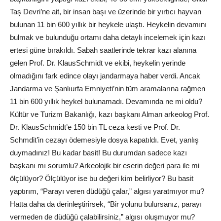
Taş Devri’ne ait, bir insan başı ve üzerinde bir yırtıcı hayvan
bulunan 11 bin 600 yıllık bir heykele ulaştı. Heykelin devamını
bulmak ve bulunduğu ortamı daha detaylı incelemek için kazı
ertesi güne bırakıldı. Sabah saatlerinde tekrar kazı alanına
gelen Prof. Dr. KlausSchmidt ve ekibi, heykelin yerinde
olmadığını fark edince olayı jandarmaya haber verdi. Ancak
Jandarma ve Şanlıurfa Emniyeti’nin tüm aramalarına rağmen
11 bin 600 yıllık heykel bulunamadı. Devamında ne mi oldu?
Kültür ve Turizm Bakanlığı, kazı başkanı Alman arkeolog Prof.
Dr. KlausSchmidt’e 150 bin TL ceza kesti ve Prof. Dr.
Schmdit’in cezayı ödemesiyle dosya kapatıldı. Evet, yanlış
duymadınız! Bu kadar basit! Bu durumdan sadece kazı
başkanı mı sorumlu? Arkeolojik bir eserin değeri para ile mi
ölçülüyor? Ölçülüyor ise bu değeri kim belirliyor? Bu basit
yaptırım, “Parayı veren düdüğü çalar,” algısı yaratmıyor mu?
Hatta daha da derinleştirirsek, “Bir yolunu bulursanız, parayı
vermeden de düdüğü çalabilirsiniz,” algısı oluşmuyor mu?