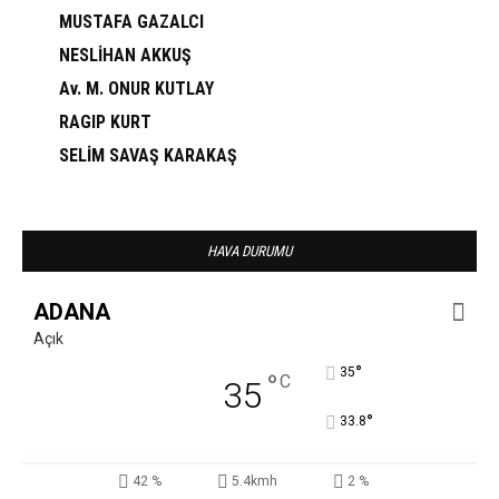
MUSTAFA GAZALCI
NESLİHAN AKKUŞ
Av. M. ONUR KUTLAY
RAGIP KURT
SELİM SAVAŞ KARAKAŞ
HAVA DURUMU
ADANA
Açık
°
35
°
C
35
°
33.8
42 %
5.4kmh
2 %