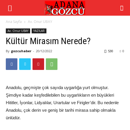
Ana Sayfa
Av. Onur UBAY
Av. Onur UBAY
YAZILAR
Kültür Mirasım Nerede?
By
gozcuhaber
-
20/12/2022
530
0
Anadolu, geçmişte çok sayıda uygarlığa yurt olmuştur.
Şimdiye kadar keşfedilebilen bu uygarlıkların en büyükleri
Hititler, İyonlar, Lidyalılar, Urartular ve Firigler’dir. Bu nedenle
Anadolu, çok derin ve geniş bir tarihi mirasa sahip olmakla
ünlüdür.