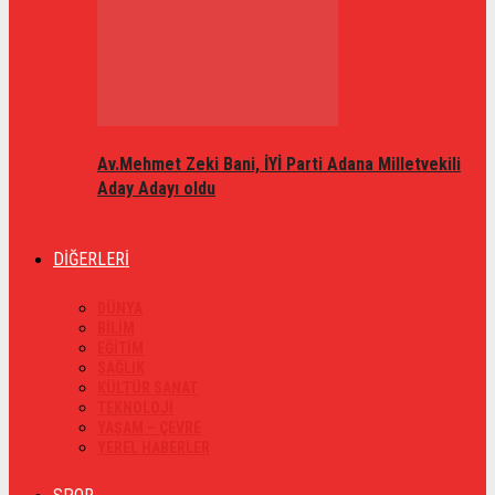
Av.Mehmet Zeki Bani, İYİ Parti Adana Milletvekili
Aday Adayı oldu
DİĞERLERİ
DÜNYA
BİLİM
EĞİTİM
SAĞLIK
KÜLTÜR SANAT
TEKNOLOJİ
YAŞAM – ÇEVRE
YEREL HABERLER