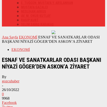
E. TUĞGEN. MUSTAFA Y. ARSLANHAN
MUSTAFA GAZALCI
NESLİHAN AKKUŞ
AV. M. ONUR KUTLAY
RAGIP KURT
SELİM SAVAŞ KARAKAŞ
Ana Sayfa
EKONOMİ
ESNAF VE SANATKARLAR ODASI
BAŞKANI NİYAZİ GÖGER’DEN ASKON’A ZİYARET
EKONOMİ
ESNAF VE SANATKARLAR ODASI BAŞKANI
NİYAZİ GÖGER’DEN ASKON’A ZİYARET
By
gozcuhaber
-
26/10/2022
0
9968
Facebook
Twitter