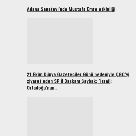
Adana Sanatevi’nde Mustafa Emre etkinliği
21 Ekim Dünya Gazeteciler Günü nedeniyle ÇGC’yi
ziyaret eden SP İl Başkanı Şaybak; “İsrail;
Ortadoğu’nun…