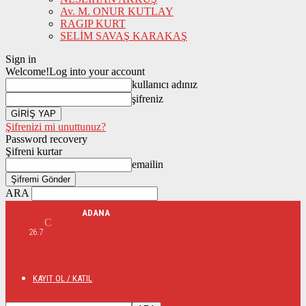
Av. M. ONUR KUTLAY
RAGIP KURT
SELİM SAVAŞ KARAKAŞ
Sign in
Welcome!
Log into your account
kullanıcı adınız
şifreniz
Şifrenizi mi unuttunuz?
Password recovery
Şifreni kurtar
emailin
ARA
ADANA
C
26.7
KAYIT OL / KATIL