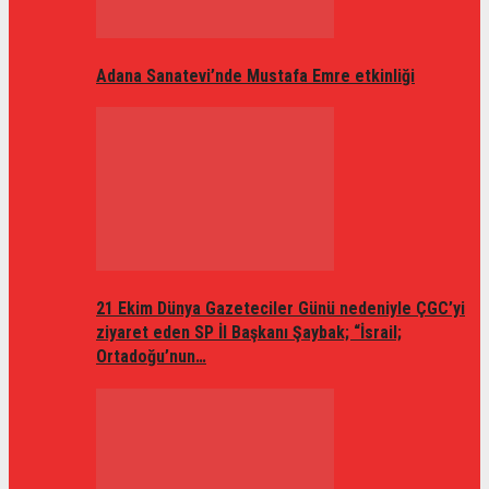
Adana Sanatevi’nde Mustafa Emre etkinliği
21 Ekim Dünya Gazeteciler Günü nedeniyle ÇGC’yi
ziyaret eden SP İl Başkanı Şaybak; “İsrail;
Ortadoğu’nun…