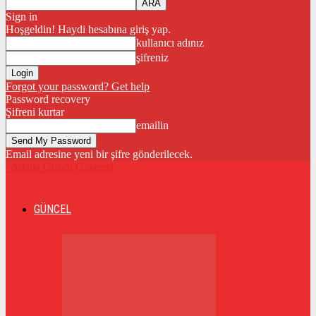
Sign in
Hoşgeldin! Haydi hesabına giriş yap.
kullanıcı adınız
şifreniz
Forgot your password? Get help
Password recovery
Şifreni kurtar
emailin
Email adresine yeni bir şifre gönderilecek.
Adana Gözcü Gazetesi
GÜNCEL