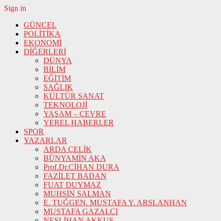
Sign in
GÜNCEL
POLİTİKA
EKONOMİ
DİĞERLERİ
DÜNYA
BİLİM
EĞİTİM
SAĞLIK
KÜLTÜR SANAT
TEKNOLOJİ
YAŞAM – ÇEVRE
YEREL HABERLER
SPOR
YAZARLAR
ARDA ÇELİK
BÜNYAMİN AKA
Prof.Dr.CİHAN DURA
FAZİLET BADAN
FUAT DUYMAZ
MUHSİN SALMAN
E. TUĞGEN. MUSTAFA Y. ARSLANHAN
MUSTAFA GAZALCI
NESLİHAN AKKUŞ