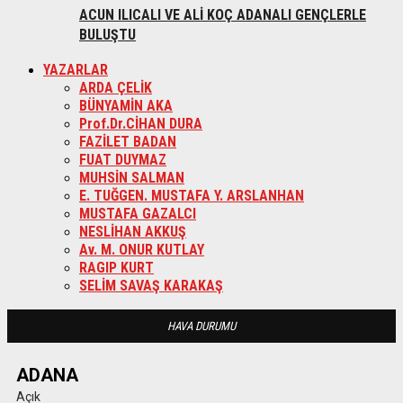
ACUN ILICALI VE ALİ KOÇ ADANALI GENÇLERLE
BULUŞTU
YAZARLAR
ARDA ÇELİK
BÜNYAMİN AKA
Prof.Dr.CİHAN DURA
FAZİLET BADAN
FUAT DUYMAZ
MUHSİN SALMAN
E. TUĞGEN. MUSTAFA Y. ARSLANHAN
MUSTAFA GAZALCI
NESLİHAN AKKUŞ
Av. M. ONUR KUTLAY
RAGIP KURT
SELİM SAVAŞ KARAKAŞ
HAVA DURUMU
ADANA
Açık