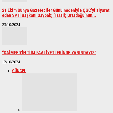
21 Ekim Dünya Gazeteciler Günü nedeniyle ÇGC’yi ziyaret
eden SP İl Başkanı Şaybak; “İsrail; Ortadoğu’nun...
23/10/2024
“DAİMFED’İN TÜM FAALİYETLERİNDE YANINDAYIZ”
12/10/2024
GÜNCEL