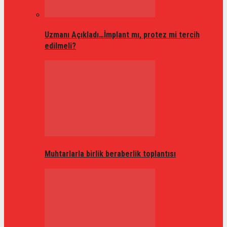
Uzmanı Açıkladı…İmplant mı, protez mi tercih
edilmeli?
Muhtarlarla birlik beraberlik toplantısı