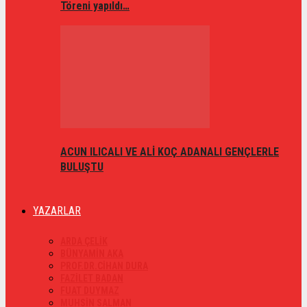
Töreni yapıldı…
ACUN ILICALI VE ALİ KOÇ ADANALI GENÇLERLE
BULUŞTU
YAZARLAR
ARDA ÇELİK
BÜNYAMİN AKA
PROF.DR.CİHAN DURA
FAZİLET BADAN
FUAT DUYMAZ
MUHSİN SALMAN