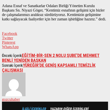
Adana Esnaf ve Sanatkarlar Odaları Birliği Yönetim Kurulu
Başkanı Sn. Niyazi Göger, “Kentimiz esnafının gelişimi için bizler
de çalışmalarımızı aralıksız sürdürüyoruz. Kentimizin gelişimine
katkı sağlayacak faaliyetler için her zaman işbirliğine hazırız.” dedi.
Facebook
Twitter
Pinterest
WhatsApp
EĞİTİM-BİR-SEN 2 NOLU ŞUBE’DE MEHMET
Önceki İçerik
BENLİ YENİDEN BAŞKAN
YÜREĞİR’DE GENİŞ KAPSAMLI TEMİZLİK
Sonraki İçerik
ÇALIŞMASI
gozcuhaber
İLGİLİ İÇERİKLER
YAZARIN DİĞER İÇERİKLERİ