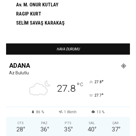
Av. M. ONUR KUTLAY
RAGIP KURT
SELİM SAVAŞ KARAKAŞ
HAVA DURUMU
ADANA
Az Bulutlu
°
27.8
°
C
27.8
°
27.7
86 %
1.8kmh
13 %
CTS
PAZ
PTS
SAL
ÇAR
28
°
36
°
35
°
40
°
37
°