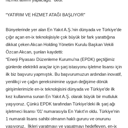
“YATIRIM VE HİZMET ATAĞI BAŞLIYOR”
Bünyelerinde yer alan En Yakıt A.Ş.’nin dünyada ve Türkiye’de
çığır açan en-ix teknolojisiyle çok büyük bir fark yarattığına
dikkat çeken Akcan Holding Yönetim Kurulu Başkan Vekili
Özcan Akcan, şunları kaydetti:
“Enerji Piyasası Düzenleme Kurumu’na (EPDK) geçtiğimiz
günlerde elektrikli araçlar için şarj istasyonu işletme lisansı için
ilk biz başvuru yapmıştık. Bu başvurumuzun ardından inovatif,
yenilikçi ve çağın gereksinimine uygun değişime dönük
girişimlerimizle en-ix teknolojisini dünyada ve Türkiye’de ilk
kez kullanıma sunan En Yakıt A.Ş. olarak büyük bir mutluluk
yaşıyoruz. Çünkü EPDK tarafından Türkiye’deki ilk şarj ağı
işletmeci lisansı ’01’ numarasıyla En Yakıt’ın oldu. Türkiye’nin
1 numaralı lisans sahibi olmanın haklı gururu ve onurunu
yaşıyoruz. İlkleri yaratmayı ve yaşatmayı hedefleyen, en-ix