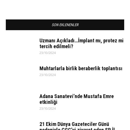
SON EKLENENLER
Uzmanı Açıkladı…İmplant mı, protez mi
tercih edilmeli?
23/10/2024
Muhtarlarla birlik beraberlik toplantısı
23/10/2024
Adana Sanatevi’nde Mustafa Emre
etkinliği
23/10/2024
21 Ekim Dünya Gazeteciler Günü
nedeniyle ÇGC’yi ziyaret eden SP İl