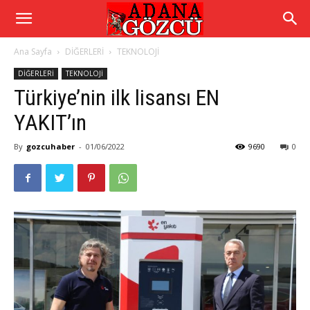
Ana Sayfa
DİĞERLERİ
TEKNOLOJİ
DİĞERLERİ
TEKNOLOJİ
Türkiye’nin ilk lisansı EN
YAKIT’ın
By
gozcuhaber
-
01/06/2022
9690
0