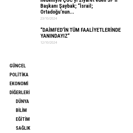
Başkanı Şaybak; “İsrail;
Ortadoğu’nun...
23/10/2024
“DAİMFED’İN TÜM FAALİYETLERİNDE
YANINDAYIZ”
12/10/2024
GÜNCEL
POLİTİKA
EKONOMİ
DİĞERLERİ
DÜNYA
BİLİM
EĞİTİM
SAĞLIK