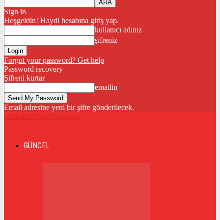
Sign in
Hoşgeldin! Haydi hesabına giriş yap.
kullanıcı adınız
şifreniz
Forgot your password? Get help
Password recovery
Şifreni kurtar
emailin
Email adresine yeni bir şifre gönderilecek.
Adana Gözcü Gazetesi
GÜNCEL