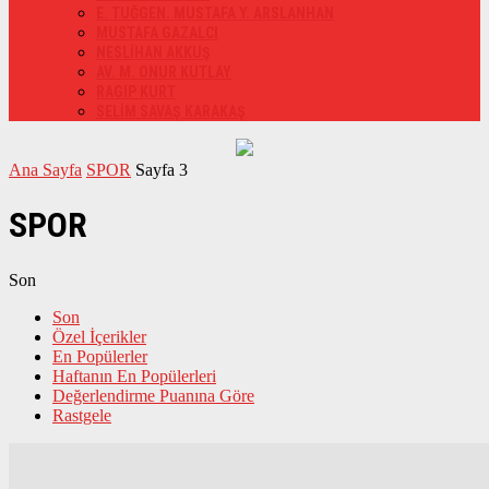
E. TUĞGEN. MUSTAFA Y. ARSLANHAN
MUSTAFA GAZALCI
NESLİHAN AKKUŞ
AV. M. ONUR KUTLAY
RAGIP KURT
SELİM SAVAŞ KARAKAŞ
Ana Sayfa
SPOR
Sayfa 3
SPOR
Son
Son
Özel İçerikler
En Popülerler
Haftanın En Popülerleri
Değerlendirme Puanına Göre
Rastgele