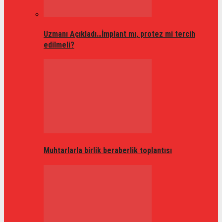
Uzmanı Açıkladı…İmplant mı, protez mi tercih
edilmeli?
Muhtarlarla birlik beraberlik toplantısı