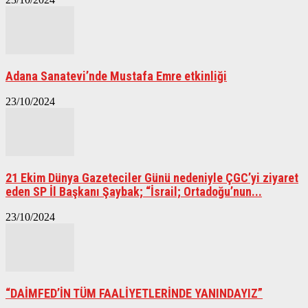
Adana Sanatevi’nde Mustafa Emre etkinliği
23/10/2024
21 Ekim Dünya Gazeteciler Günü nedeniyle ÇGC’yi ziyaret
eden SP İl Başkanı Şaybak; “İsrail; Ortadoğu’nun...
23/10/2024
“DAİMFED’İN TÜM FAALİYETLERİNDE YANINDAYIZ”