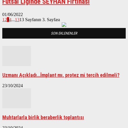
Futsal Liginde SEYHAN Fırtınası
01/06/2022
1
2
3
4
...
13
13 Sayfanın 3. Sayfası
SON EKLENENLER
Uzmanı Açıkladı…İmplant mı, protez mi tercih edilmeli?
23/10/2024
Muhtarlarla birlik beraberlik toplantısı
23/10/2024