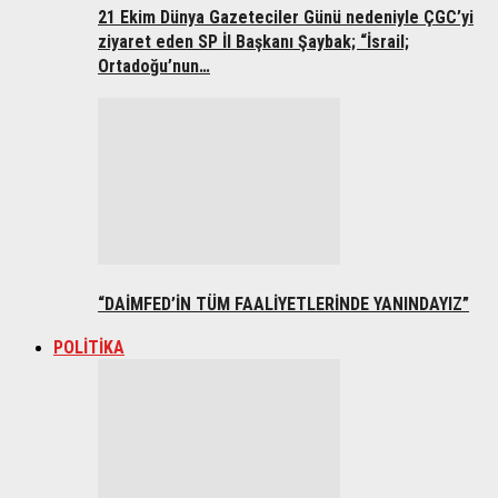
21 Ekim Dünya Gazeteciler Günü nedeniyle ÇGC’yi
ziyaret eden SP İl Başkanı Şaybak; “İsrail;
Ortadoğu’nun…
“DAİMFED’İN TÜM FAALİYETLERİNDE YANINDAYIZ”
POLİTİKA