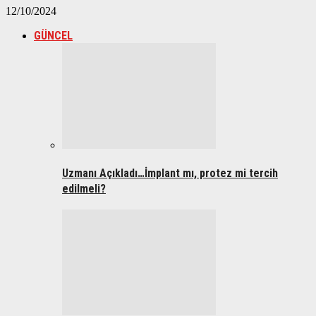
12/10/2024
GÜNCEL
Uzmanı Açıkladı…İmplant mı, protez mi tercih
edilmeli?