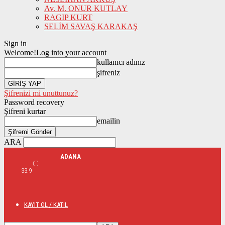
Av. M. ONUR KUTLAY
RAGIP KURT
SELİM SAVAŞ KARAKAŞ
Sign in
Welcome!
Log into your account
kullanıcı adınız
şifreniz
Şifrenizi mi unuttunuz?
Password recovery
Şifreni kurtar
emailin
ARA
ADANA
C
33.9
KAYIT OL / KATIL