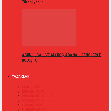
Töreni yapıldı…
ACUN ILICALI VE ALİ KOÇ ADANALI GENÇLERLE
BULUŞTU
YAZARLAR
ARDA ÇELİK
BÜNYAMİN AKA
PROF.DR.CİHAN DURA
FAZİLET BADAN
FUAT DUYMAZ
MUHSİN SALMAN