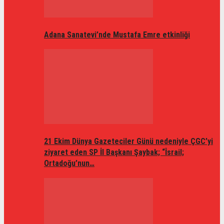
Adana Sanatevi’nde Mustafa Emre etkinliği
21 Ekim Dünya Gazeteciler Günü nedeniyle ÇGC’yi
ziyaret eden SP İl Başkanı Şaybak; “İsrail;
Ortadoğu’nun…