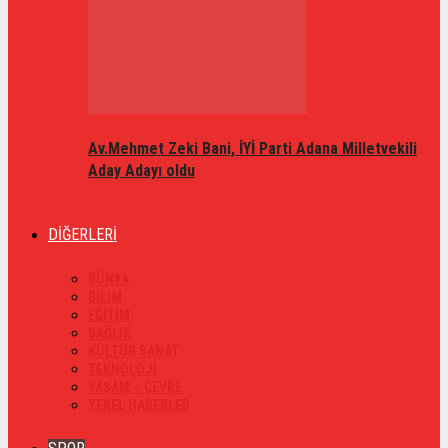
Av.Mehmet Zeki Bani, İYİ Parti Adana Milletvekili
Aday Adayı oldu
DİĞERLERİ
DÜNYA
BİLİM
EĞİTİM
SAĞLIK
KÜLTÜR SANAT
TEKNOLOJİ
YAŞAM – ÇEVRE
YEREL HABERLER