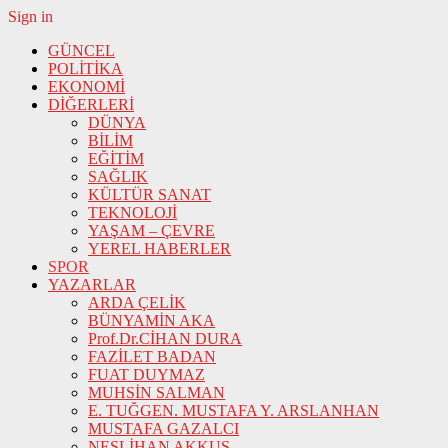
Sign in
GÜNCEL
POLİTİKA
EKONOMİ
DİĞERLERİ
DÜNYA
BİLİM
EĞİTİM
SAĞLIK
KÜLTÜR SANAT
TEKNOLOJİ
YAŞAM – ÇEVRE
YEREL HABERLER
SPOR
YAZARLAR
ARDA ÇELİK
BÜNYAMİN AKA
Prof.Dr.CİHAN DURA
FAZİLET BADAN
FUAT DUYMAZ
MUHSİN SALMAN
E. TUĞGEN. MUSTAFA Y. ARSLANHAN
MUSTAFA GAZALCI
NESLİHAN AKKUŞ