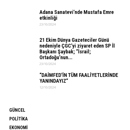
Adana Sanatevi’nde Mustafa Emre
etkinliği
23/10/2024
21 Ekim Dünya Gazeteciler Günü
nedeniyle ÇGC’yi ziyaret eden SP İl
Başkanı Şaybak; “İsrail;
Ortadoğu’nun...
23/10/2024
“DAİMFED’İN TÜM FAALİYETLERİNDE
YANINDAYIZ”
12/10/2024
GÜNCEL
POLİTİKA
EKONOMİ