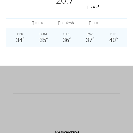
26.7
°
24.9
83 %
1.3kmh
0 %
PER
CUM
CTS
PAZ
PTS
34
°
35
°
36
°
37
°
40
°