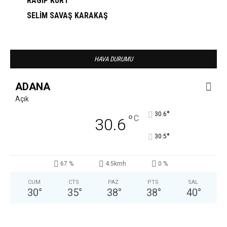
RAGIP KURT
SELİM SAVAŞ KARAKAŞ
HAVA DURUMU
ADANA
Açık
°
30.6
°
C
30.6
°
30.5
67 %
4.5kmh
0 %
CUM
CTS
PAZ
PTS
SAL
30
°
35
°
38
°
38
°
40
°