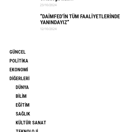
23/10/2024
“DAİMFED’İN TÜM FAALİYETLERİNDE
YANINDAYIZ”
12/10/2024
GÜNCEL
POLİTİKA
EKONOMİ
DİĞERLERİ
DÜNYA
BİLİM
EĞİTİM
SAĞLIK
KÜLTÜR SANAT
TEKNOLOJİ