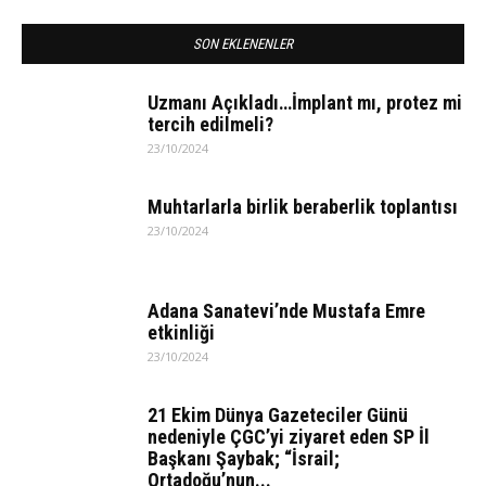
SON EKLENENLER
Uzmanı Açıkladı…İmplant mı, protez mi
tercih edilmeli?
23/10/2024
Muhtarlarla birlik beraberlik toplantısı
23/10/2024
Adana Sanatevi’nde Mustafa Emre
etkinliği
23/10/2024
21 Ekim Dünya Gazeteciler Günü
nedeniyle ÇGC’yi ziyaret eden SP İl
Başkanı Şaybak; “İsrail;
Ortadoğu’nun...