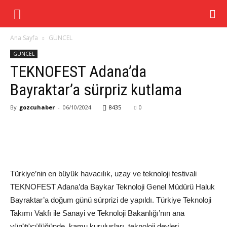
Ana Sayfa
GÜNCEL
GÜNCEL
TEKNOFEST Adana’da
Bayraktar’a sürpriz kutlama
By
gozcuhaber
-
06/10/2024
8435
0
Türkiye’nin en büyük havacılık, uzay ve teknoloji festivali
TEKNOFEST Adana’da
Baykar
Teknoloji Genel Müdürü Haluk
Bayraktar’a doğum günü sürprizi
de
yapıldı.
Türkiye Teknoloji
Takımı Vakfı ile Sanayi ve Teknoloji Bakanlığı’nın ana
yürütücülüğünde, kamu kuruluşları, teknoloji devleri,