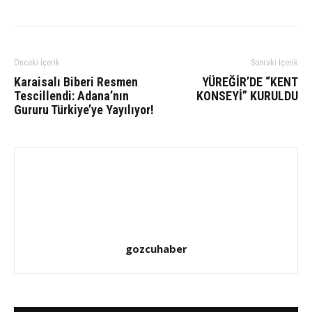
Önceki İçerik
Sonraki İçerik
Karaisalı Biberi Resmen
YÜREĞİR’DE “KENT
Tescillendi: Adana’nın
KONSEYİ” KURULDU
Gururu Türkiye’ye Yayılıyor!
gozcuhaber