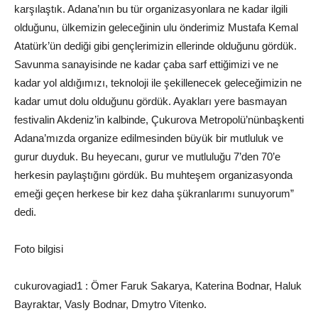
karşılaştık.
Adana’nın bu tür organizasyonlara ne kadar ilgili
olduğunu, ü
lkemizin geleceğinin
ulu önderimiz
Mustafa Kemal
Atatürk’ün dediği gibi gençlerimizin ellerinde olduğunu
gördük.
Savunma sanayisinde ne kadar çaba sarf ettiğimizi
ve
ne
kadar yol aldığımızı
, t
eknoloji ile şekillenecek geleceğimizin ne
kadar umut dolu olduğunu gördük.
Ayakları yere basmayan
festivalin Akdeniz’in kalbinde, Çukurova
Metropolü’nün
başkenti
Adana’mızda organize edilmesinden büyü
k bir mutluluk ve
gurur duyduk.
Bu heyecanı, gurur ve mutluluğu 7’den 70’e
herkesin paylaştığını gördük.
B
u muhteşem organizasyonda
emeği geçen herkese
bir kez daha
şükranlarımı sunuyorum
”
dedi
.
Foto bilgisi
cukurovagiad1 : Ömer
Faruk Sakarya,
Katerina
Bodnar
, Haluk
Bayraktar,
Vasly
Bodnar
,
Dmytro
Vitenko
.