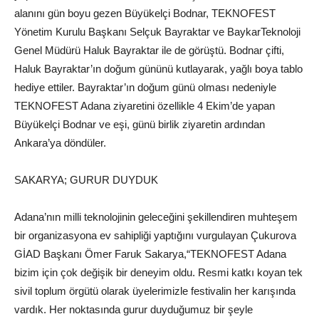
alanını gün boyu gezen Büyükelçi
Bodnar
,
TEKNOFEST
Yönetim Kurulu Başkanı Selçuk Bayraktar ve
Baykar
Teknoloji
Genel Müdürü Haluk Bayraktar ile de görüştü.
Bodnar
çifti,
Haluk Bayraktar’ın doğum gününü kutlayarak, yağlı boya tablo
hediye ettiler. Bayraktar’ın doğum günü olması nedeniyle
TEKNOFEST Adana ziyaretini özellikle 4 Ekim’de yapan
Büyükelçi
Bodnar
ve eşi, günü birlik ziyaretin ardından
Ankara’ya döndüler.
SAKARYA; GURUR DUYDUK
Adana’nın milli teknolojinin geleceğini şekillendiren muhteşem
bir organizasyona ev sahipliği yaptığını vurgulaya
n
Çukurova
GİAD Başkanı Ömer Faruk Sakarya,
“
T
EKNOFEST
Adana
bizim için çok değişik bir deneyim oldu. Resmi katkı koyan tek
sivil toplum ö
rgütü olarak üyelerimizle
festivalin
her karışında
vardık.
Her noktasında gurur duyduğumuz bir
şeyle