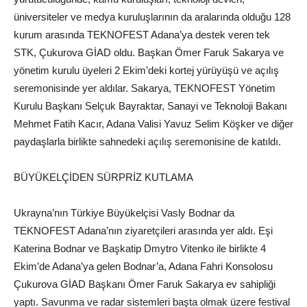
üniversiteler ve medya kuruluşlarının da aralarında olduğu 128
kurum arasında TEKNOFES
T Adana’ya destek veren tek
STK,
Çukurova GİAD oldu. Başkan Ömer Faruk Sakarya ve
yönetim kurulu üyeleri 2 Ekim’deki kortej yürüyüşü ve açılış
seremonisinde yer aldılar. Sakarya,
TEKNOFEST Yönetim
Kurulu Başkanı Selçuk Bayraktar, Sanayi ve Teknoloji Bakanı
Mehmet Fatih
Kacır
, Adana Valisi Yavuz Selim Köşker ve diğer
paydaşlarla birlikte sahne
deki açıl
ış seremonisine
de
katıldı.
BÜYÜKELÇİDEN
SÜRPRİZ
KUTLAMA
Ukrayna’nın Türkiye Büyükelçisi
Vasly
Bodnar
da
TEKNOFEST Adana’
nın ziyaretçileri
arasında yer aldı. Eşi
Katerina
Bodnar
ve
Başkatip
Dmytro
Vitenko
ile birlikte
4
Ekim’de
Adana’ya gelen
Bodnar’a
, Adana Fahri Konsolosu
Çukurova GİAD Başkanı Ömer Faruk Sakarya ev sahipliği
yaptı. Savunma ve radar sistemleri başta olmak üzere
festival