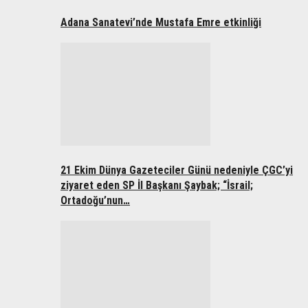
Adana Sanatevi’nde Mustafa Emre etkinliği
21 Ekim Dünya Gazeteciler Günü nedeniyle ÇGC’yi
ziyaret eden SP İl Başkanı Şaybak; “İsrail;
Ortadoğu’nun…