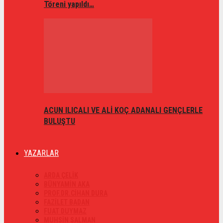
Töreni yapıldı…
ACUN ILICALI VE ALİ KOÇ ADANALI GENÇLERLE
BULUŞTU
YAZARLAR
ARDA ÇELİK
BÜNYAMİN AKA
PROF.DR.CİHAN DURA
FAZİLET BADAN
FUAT DUYMAZ
MUHSİN SALMAN