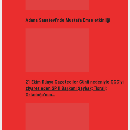
Adana Sanatevi’nde Mustafa Emre etkinliği
21 Ekim Dünya Gazeteciler Günü nedeniyle ÇGC’yi
ziyaret eden SP İl Başkanı Şaybak; “İsrail;
Ortadoğu’nun…