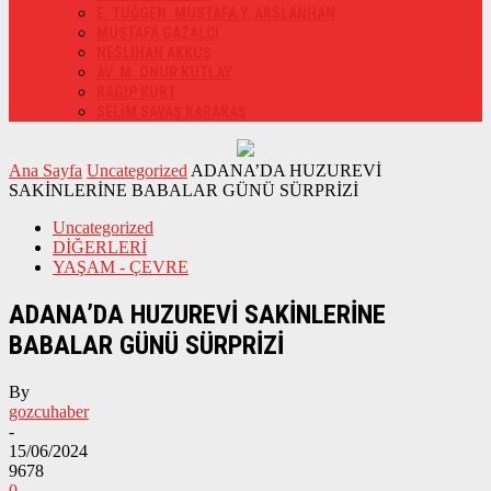
E. TUĞGEN. MUSTAFA Y. ARSLANHAN
MUSTAFA GAZALCI
NESLİHAN AKKUŞ
AV. M. ONUR KUTLAY
RAGIP KURT
SELİM SAVAŞ KARAKAŞ
Ana Sayfa
Uncategorized
ADANA’DA HUZUREVİ
SAKİNLERİNE BABALAR GÜNÜ SÜRPRİZİ
Uncategorized
DİĞERLERİ
YAŞAM - ÇEVRE
ADANA’DA HUZUREVİ SAKİNLERİNE
BABALAR GÜNÜ SÜRPRİZİ
By
gozcuhaber
-
15/06/2024
9678
0