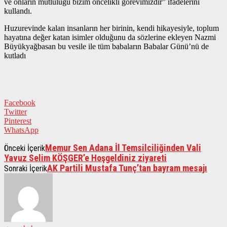
ve onların mutluluğu bizim öncelikli görevimizdir” ifadelerini
kullandı.
Huzurevinde kalan insanların her birinin, kendi hikayesiyle, toplum
hayatına değer katan isimler olduğunu da sözlerine ekleyen Nazmi
Büyükyağbasan bu vesile ile tüm babaların Babalar Günü’nü de
kutladı
Facebook
Twitter
Pinterest
WhatsApp
Memur Sen Adana İl Temsilciliğinden Vali
Önceki İçerik
Yavuz Selim KÖŞGER’e Hoşgeldiniz ziyareti
AK Partili Mustafa Tunç’tan bayram mesajı
Sonraki İçerik