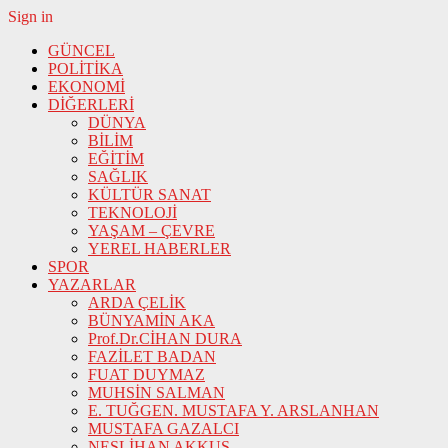
Sign in
GÜNCEL
POLİTİKA
EKONOMİ
DİĞERLERİ
DÜNYA
BİLİM
EĞİTİM
SAĞLIK
KÜLTÜR SANAT
TEKNOLOJİ
YAŞAM – ÇEVRE
YEREL HABERLER
SPOR
YAZARLAR
ARDA ÇELİK
BÜNYAMİN AKA
Prof.Dr.CİHAN DURA
FAZİLET BADAN
FUAT DUYMAZ
MUHSİN SALMAN
E. TUĞGEN. MUSTAFA Y. ARSLANHAN
MUSTAFA GAZALCI
NESLİHAN AKKUŞ