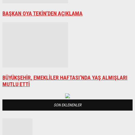
BAŞKAN OYA TEKİN’DEN AÇIKLAMA
BÜYÜKŞEHİR, EMEKLİLER HAFTASI’NDA YAŞ ALMIŞLARI
MUTLU ETTİ
SON EKLENENLER