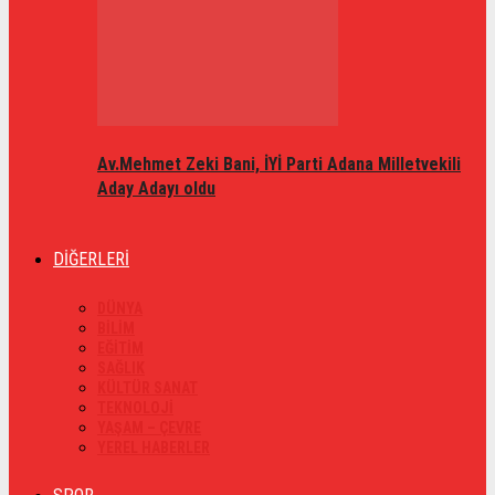
Av.Mehmet Zeki Bani, İYİ Parti Adana Milletvekili
Aday Adayı oldu
DİĞERLERİ
DÜNYA
BİLİM
EĞİTİM
SAĞLIK
KÜLTÜR SANAT
TEKNOLOJİ
YAŞAM – ÇEVRE
YEREL HABERLER