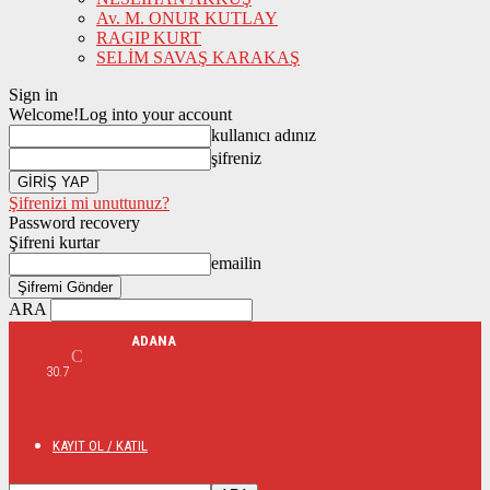
Av. M. ONUR KUTLAY
RAGIP KURT
SELİM SAVAŞ KARAKAŞ
Sign in
Welcome!
Log into your account
kullanıcı adınız
şifreniz
Şifrenizi mi unuttunuz?
Password recovery
Şifreni kurtar
emailin
ARA
ADANA
C
30.7
KAYIT OL / KATIL