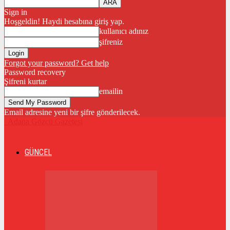
Sign in
Hoşgeldin! Haydi hesabına giriş yap.
kullanıcı adınız
şifreniz
Forgot your password? Get help
Password recovery
Şifreni kurtar
emailin
Email adresine yeni bir şifre gönderilecek.
Adana Gözcü Gazetesi
GÜNCEL