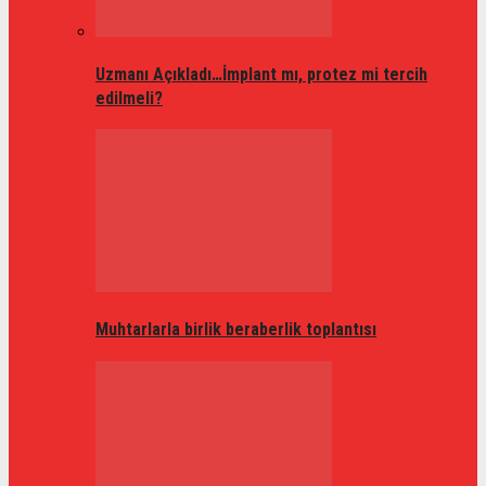
Uzmanı Açıkladı…İmplant mı, protez mi tercih
edilmeli?
Muhtarlarla birlik beraberlik toplantısı