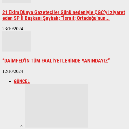
21 Ekim Dünya Gazeteciler Günü nedeniyle ÇGC’yi ziyaret
eden SP İl Başkanı Şaybak; “İsrail; Ortadoğu’nun...
23/10/2024
“DAİMFED’İN TÜM FAALİYETLERİNDE YANINDAYIZ”
12/10/2024
GÜNCEL