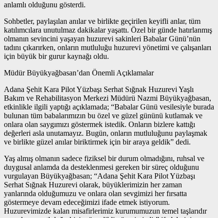
anlamlı olduğunu gösterdi.
Sohbetler, paylaşılan anılar ve birlikte geçirilen keyifli anlar, tüm
katılımcılara unutulmaz dakikalar yaşattı. Özel bir günde hatırlanmış
olmanın sevincini yaşayan huzurevi sakinleri Babalar Günü’nün
tadını çıkarırken, onların mutluluğu huzurevi yönetimi ve çalışanları
için büyük bir gurur kaynağı oldu.
Müdür Büyükyağbasan’dan Önemli Açıklamalar
Adana Şehit Kara Pilot Yüzbaşı Serhat Sığnak Huzurevi Yaşlı
Bakım ve Rehabilitasyon Merkezi Müdürü Nazmi Büyükyağbasan,
etkinlikle ilgili yaptığı açıklamada; “Babalar Günü vesilesiyle burada
bulunan tüm babalarımızın bu özel ve güzel gününü kutlamak ve
onlara olan saygımızı göstermek istedik. Onların bizlere kattığı
değerleri asla unutamayız. Bugün, onların mutluluğunu paylaşmak
ve birlikte güzel anılar biriktirmek için bir araya geldik” dedi.
Yaş almış olmanın sadece fiziksel bir durum olmadığını, ruhsal ve
duygusal anlamda da desteklenmesi gereken bir süreç olduğunu
vurgulayan Büyükyağbasan; “Adana Şehit Kara Pilot Yüzbaşı
Serhat Sığnak Huzurevi olarak, büyüklerimizin her zaman
yanlarında olduğumuzu ve onlara olan sevgimizi her fırsatta
göstermeye devam edeceğimizi ifade etmek istiyorum.
Huzurevimizde kalan misafirlerimiz kurumumuzun temel taşlarıdır